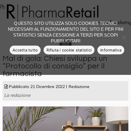
QUESTO SITO UTILIZZA SOLO COOKIES TECNICI
NECESSARI AL FUNZIONAMENTO DEL SITO E PER FINI
STATISTICI SENZA CESSIONE A TERZI PER SCOPI
PUBBLICITARI
Accetta tutto
Rifiuta i cookie statistici
Informativa
Mal di gola: Chiesi sviluppa un
“Protocollo di consiglio” per il
farmacista
Pubblicato
21 Dicembre 2022
Redazione
La redazione