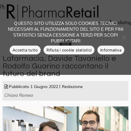
QUESTO SITO UTILIZZA SOLO COOKIES TECNICI
NECESSARI AL FUNZIONAMENTO DEL SITO E PER FINI
STATISTICI SENZA CESSIONE A TERZI PER SCOPI
PUBBLICITARI
Accetta tutto
Rifiuta i cookie statistici
Informativa
Lafarmacia.: Davide Tavaniello e
Rodolfo Guarino raccontano il
futuro del brand
Pubblicato
1 Giugno 2022
Redazione
Chiara Romeo