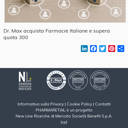
Dr. Max acquista Farmacie Italiane e supera
quota 300
LinkedIn
Facebook
Twitter
Pinter
C
Informativa sulla Privacy
|
Cookie Policy
|
Contatti
PHARMARETAIL è un progetto
New Line Ricerche di Mercato Società Benefit S.p.A.
|
cp
|