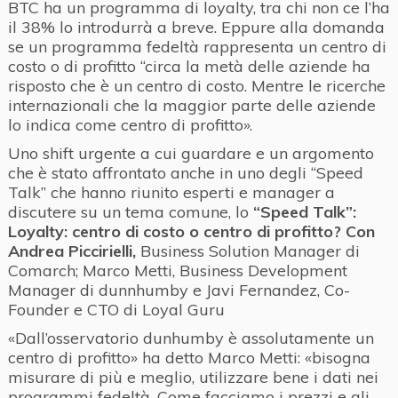
BTC ha un programma di loyalty, tra chi non ce l’ha
il 38% lo introdurrà a breve. Eppure alla domanda
se un programma fedeltà rappresenta un centro di
costo o di profitto “circa la metà delle aziende ha
risposto che è un centro di costo. Mentre le ricerche
internazionali che la maggior parte delle aziende
lo indica come centro di profitto».
Uno shift urgente a cui guardare e un argomento
che è stato affrontato anche in uno degli “Speed
Talk” che hanno riunito esperti e manager a
discutere su un tema comune, lo
“Speed Talk”:
Loyalty: centro di costo o centro di profitto? Con
Andrea Piccirielli,
Business Solution Manager di
Comarch; Marco Metti, Business Development
Manager di dunnhumby e Javi Fernandez, Co-
Founder e CTO di Loyal Guru
«Dall’osservatorio dunhumby è assolutamente un
centro di profitto» ha detto Marco Metti: «bisogna
misurare di più e meglio, utilizzare bene i dati nei
programmi fedeltà. Come facciamo i prezzi e gli