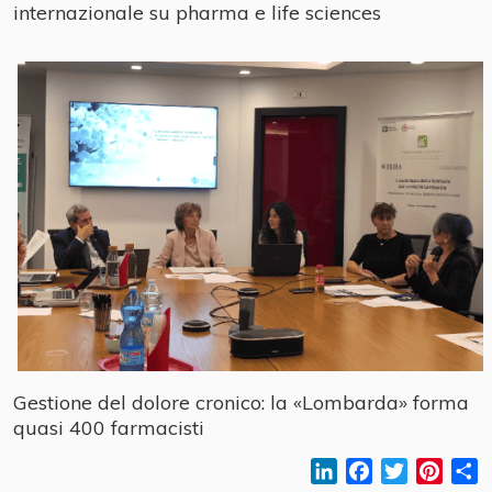
internazionale su pharma e life sciences
Gestione del dolore cronico: la «Lombarda» forma
quasi 400 farmacisti
LinkedIn
Facebook
Twitter
Pinter
C