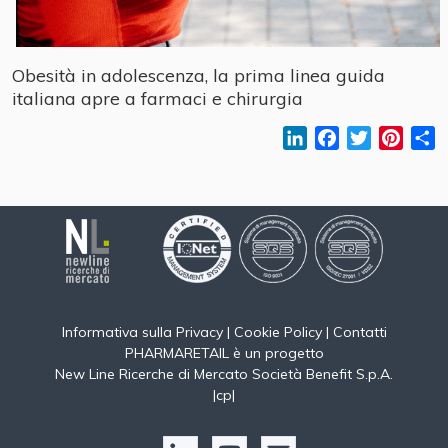
Obesità in adolescenza, la prima linea guida
italiana apre a farmaci e chirurgia
LinkedIn
Facebook
Twitter
Pinter
C
Informativa sulla Privacy
|
Cookie Policy
|
Contatti
PHARMARETAIL è un progetto
New Line Ricerche di Mercato Società Benefit S.p.A.
|
cp
|