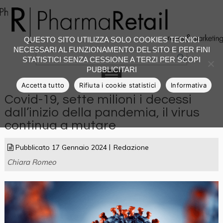
QUESTO SITO UTILIZZA SOLO COOKIES TECNICI
NECESSARI AL FUNZIONAMENTO DEL SITO E PER FINI
STATISTICI SENZA CESSIONE A TERZI PER SCOPI
PUBBLICITARI
Accetta tutto
Rifiuta i cookie statistici
Informativa
Covid-19, sette milioni i decessi
dall’inizio della pandemia, il virus
continua a mutare
Pubblicato
17 Gennaio 2024
Redazione
Chiara Romeo