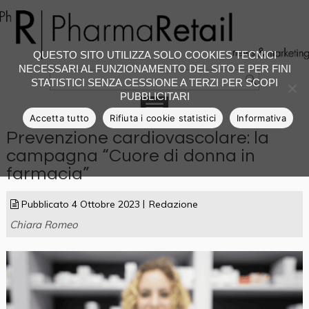
QUESTO SITO UTILIZZA SOLO COOKIES TECNICI
NECESSARI AL FUNZIONAMENTO DEL SITO E PER FINI
STATISTICI SENZA CESSIONE A TERZI PER SCOPI
PUBBLICITARI
Accetta tutto
Rifiuta i cookie statistici
Informativa
Prevenzione cardiovascolare: la
campagna “Cuore di donna in
farmacia”
Pubblicato
4 Ottobre 2023
Redazione
Chiara Romeo