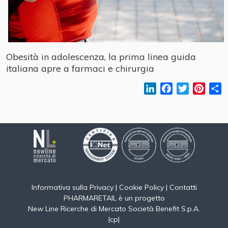
Obesità in adolescenza, la prima linea guida
italiana apre a farmaci e chirurgia
LinkedIn
Facebook
Twitter
Pinter
C
Informativa sulla Privacy
|
Cookie Policy
|
Contatti
PHARMARETAIL è un progetto
New Line Ricerche di Mercato Società Benefit S.p.A.
|
cp
|