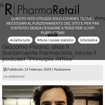
QUESTO SITO UTILIZZA SOLO COOKIES TECNICI
NECESSARI AL FUNZIONAMENTO DEL SITO E PER FINI
STATISTICI SENZA CESSIONE A TERZI PER SCOPI
PUBBLICITARI
Accetta tutto
Rifiuta i cookie statistici
Informativa
Giacomo Pisano, alias Il
Socialmente Farmacista, lancia il
podcast “Principio Attivo”
Pubblicato
12 Febbraio 2025
Redazione
La redazione